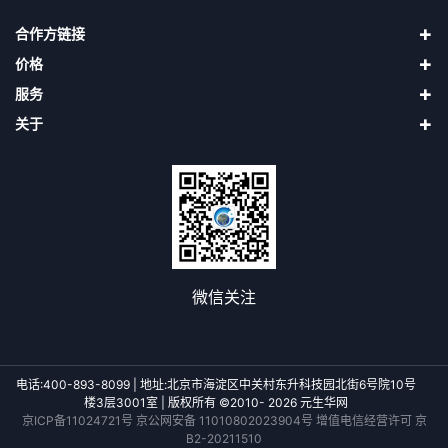
合作方链接
价格
四维地球（中国四维）
服务
天地图
直接升级VIP
二十一世纪空间
关于
购买奥维币再用奥维币升级VIP
使用帮助
吉林一号（长光卫星）
申请发票
第三方接口
关于我们
找回密码
隐私声明
用户协议
会员协议
投诉与建议
微信关注
电话:400-893-8099 | 地址:北京市海淀区中关村东升科技园北街6号院10号
楼3层3001室 | 版权所有 ©2010- 2026 元生华网
京ICP备11024721号
京公网安备 11010802023904号 增值电信经营许可 京
B2-20211510