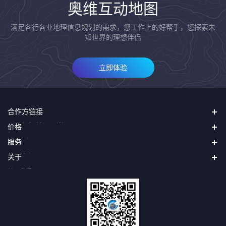
奥维互动地图
满足各行各业地理信息规划的需求，您工作上的好帮手，您探索未
知世界的理想伴侣
立即体验
合作方链接
四维地球（中国四维）
价格
天地图
直接升级VIP
服务
二十一世纪空间
购买奥维币再用奥维币升级VIP
吉林一号（长光卫星）
使用帮助
关于
申请发票
第三方接口
关于我们
找回密码
隐私声明
用户协议
会员协议
投诉与建议