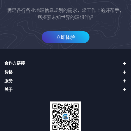
满足各行各业地理信息规划的需求，您工作上的好帮手，
您探索未知世界的理想伴侣
立即体验
合作方链接
价格
四维地球（中国四维）
服务
天地图
直接升级VIP
二十一世纪空间
关于
购买奥维币再用奥维币升级VIP
使用帮助
吉林一号（长光卫星）
申请发票
第三方接口
关于我们
找回密码
隐私声明
用户协议
会员协议