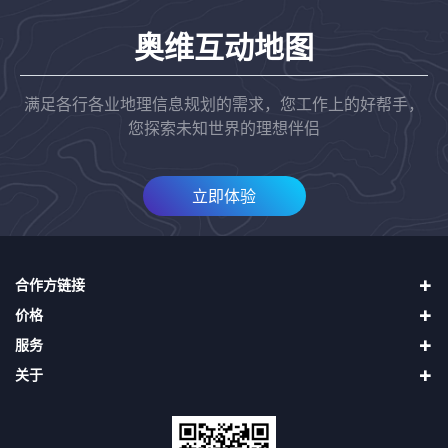
奥维互动地图
满足各行各业地理信息规划的需求，您工作上的好帮手，
您探索未知世界的理想伴侣
立即体验
合作方链接
价格
四维地球（中国四维）
服务
天地图
直接升级VIP
二十一世纪空间
关于
购买奥维币再用奥维币升级VIP
使用帮助
吉林一号（长光卫星）
申请发票
第三方接口
关于我们
找回密码
隐私声明