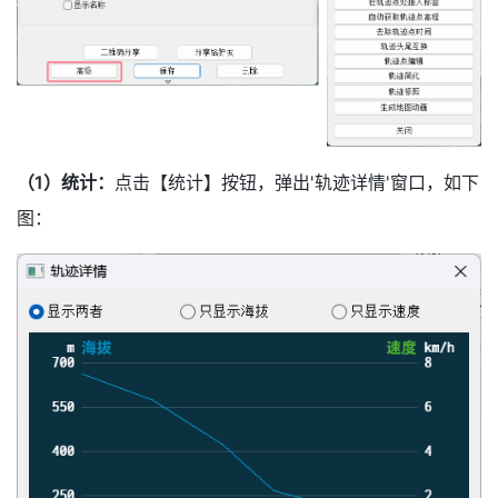
（1）统计：
点击【统计】按钮，弹出'轨迹详情'窗口，如下
图：