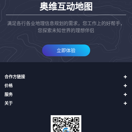
奥维互动地图
满足各行各业地理信息规划的需求，您工作上的好帮手，
您探索未知世界的理想伴侣
立即体验
合作方链接
价格
四维地球（中国四维）
服务
天地图
直接升级VIP
二十一世纪空间
关于
购买奥维币再用奥维币升级VIP
使用帮助
吉林一号（长光卫星）
申请发票
第三方接口
关于我们
找回密码
隐私声明
用户协议