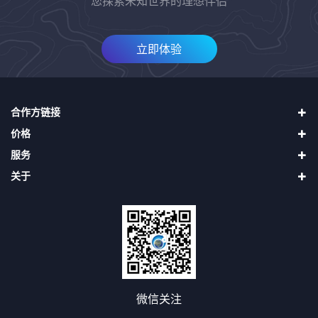
您探索未知世界的理想伴侣
立即体验
合作方链接
价格
四维地球（中国四维）
服务
天地图
直接升级VIP
二十一世纪空间
关于
购买奥维币再用奥维币升级VIP
使用帮助
吉林一号（长光卫星）
申请发票
第三方接口
关于我们
找回密码
隐私声明
用户协议
会员协议
投诉与建议
微信关注