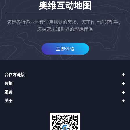
奥维互动地图
满足各行各业地理信息规划的需求，您工作上的好帮手，
您探索未知世界的理想伴侣
立即体验
合作方链接
价格
四维地球（中国四维）
服务
天地图
直接升级VIP
二十一世纪空间
关于
购买奥维币再用奥维币升级VIP
使用帮助
吉林一号（长光卫星）
申请发票
第三方接口
关于我们
找回密码
隐私声明
用户协议