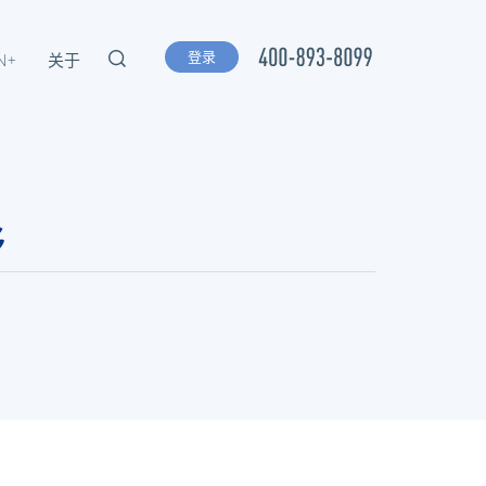
登录
N+
关于
移