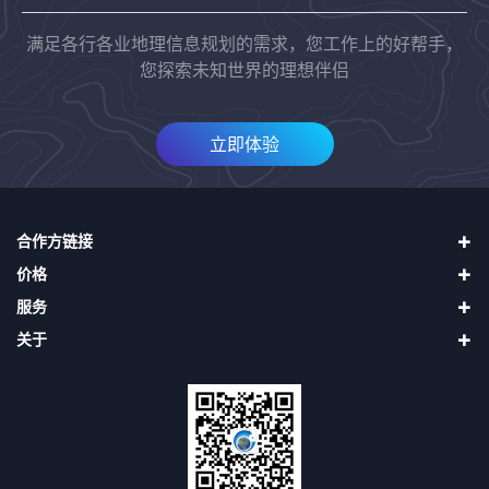
满足各行各业地理信息规划的需求，您工作上的好帮手，
您探索未知世界的理想伴侣
立即体验
合作方链接
价格
四维地球（中国四维）
服务
天地图
直接升级VIP
二十一世纪空间
关于
购买奥维币再用奥维币升级VIP
使用帮助
吉林一号（长光卫星）
申请发票
第三方接口
关于我们
找回密码
隐私声明
用户协议
会员协议